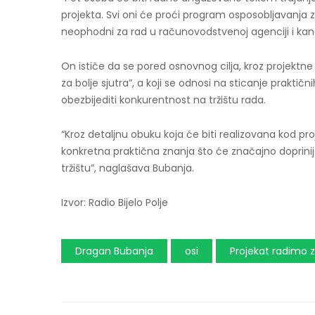
projekta. Svi oni će proći program osposobljavanja za
neophodni za rad u računovodstvenoj agenciji i kancel
On ističe da se pored osnovnog cilja, kroz projektne a
za bolje sjutra”, a koji se odnosi na sticanje praktičn
obezbijediti konkurentnost na tržištu rada.
“Kroz detaljnu obuku koja će biti realizovana kod pr
konkretna praktična znanja što će značajno doprinije
tržištu”, naglašava Bubanja.
Izvor: Radio Bijelo Polje
Dragan Bubanja
osi
Projekat radimo z
Post