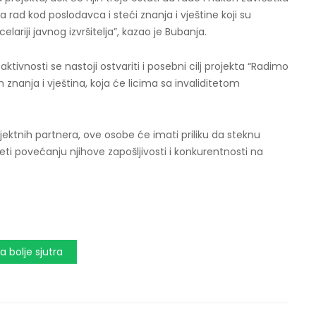
 rad kod poslodavca i steći znanja i vještine koji su
ariji javnog izvršitelja”, kazao je Bubanja.
ktivnosti se nastoji ostvariti i posebni cilj projekta “Radimo
ih znanja i vještina, koja će licima sa invaliditetom
ojektnih partnera, ove osobe će imati priliku da steknu
ti povećanju njihove zapošljivosti i konkurentnosti na
a bolje sjutra