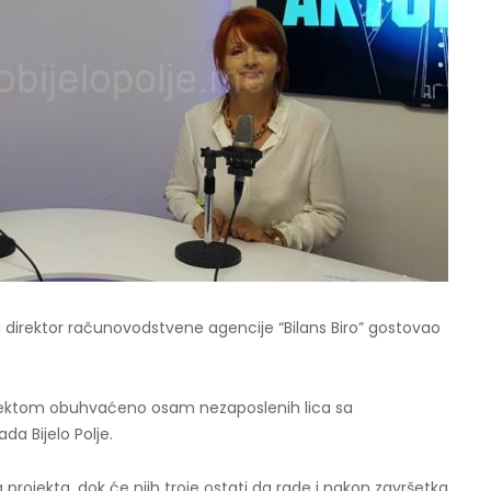
šni direktor računovodstvene agencije “Bilans Biro” gostovao
rojektom obuhvaćeno osam nezaposlenih lica sa
da Bijelo Polje.
rojekta, dok će njih troje ostati da rade i nakon završetka