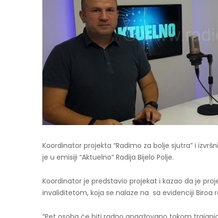
Koordinator projekta “Radimo za bolje sjutra” i izvr
je u emisiji “Aktuelno” Radija Bijelo Polje.
Koordinator je predstavio projekat i kazao da je p
invaliditetom, koja se nalaze na sa evidenciji Biroa ra
“Pet osoba će biti radno angažovano tokom trajanja p