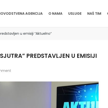
OVODSTVENA AGENCIJA
O NAMA
USLUGE
NAŠ TIM
predstavljen u emisiji “Aktuelno”
SJUTRA” PREDSTAVLJEN U EMISIJI
mment