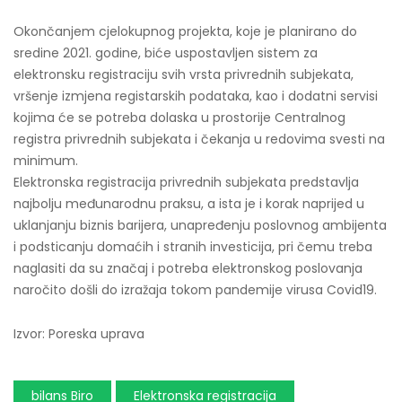
Okončanjem cjelokupnog projekta, koje je planirano do
sredine 2021. godine, biće uspostavljen sistem za
elektronsku registraciju svih vrsta privrednih subjekata,
vršenje izmjena registarskih podataka, kao i dodatni servisi
kojima će se potreba dolaska u prostorije Centralnog
registra privrednih subjekata i čekanja u redovima svesti na
minimum.
Elektronska registracija privrednih subjekata predstavlja
najbolju međunarodnu praksu, a ista je i korak naprijed u
uklanjanju biznis barijera, unapređenju poslovnog ambijenta
i podsticanju domaćih i stranih investicija, pri čemu treba
naglasiti da su značaj i potreba elektronskog poslovanja
naročito došli do izražaja tokom pandemije virusa Covid19.
Izvor: Poreska uprava
bilans Biro
Elektronska registracija