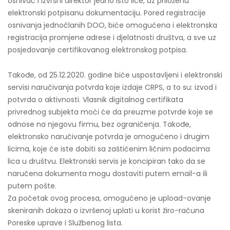
osnivač i izvršni direktor jedno isto lice, uz priloženu
elektronski potpisanu dokumentaciju. Pored registracije
osnivanja jednočlanih DOO, biće omogućena i elektronska
registracija promjene adrese i djelatnosti društva, a sve uz
posjedovanje certifikovanog elektronskog potpisa.
Takođe, od 25.12.2020. godine biće uspostavljeni i elektronski
servisi naručivanja potvrda koje izdaje CRPS, a to su: izvod i
potvrda o aktivnosti. Vlasnik digitalnog certifikata
privrednog subjekta moći će da preuzme potvrde koje se
odnose na njegovu firmu, bez ograničenja. Takođe,
elektronsko naručivanje potvrda je omogućeno i drugim
licima, koje će iste dobiti sa zaštićenim ličnim podacima
lica u društvu. Elektronski servis je koncipiran tako da se
naručena dokumenta mogu dostaviti putem email-a ili
putem pošte.
Za početak ovog procesa, omogućeno je upload-ovanje
skeniranih dokaza o izvršenoj uplati u korist žiro-računa
Poreske uprave i Službenog lista.