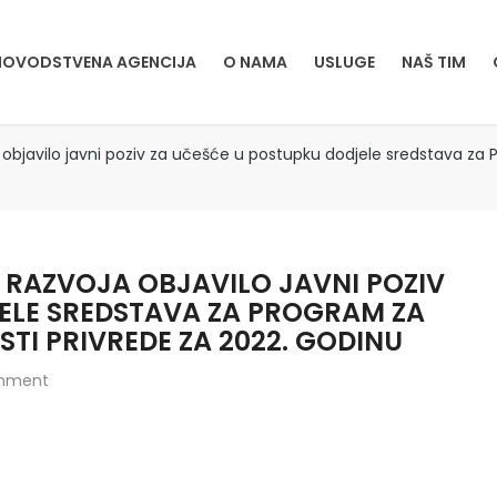
OVODSTVENA AGENCIJA
O NAMA
USLUGE
NAŠ TIM
objavilo javni poziv za učešće u postupku dodjele sredstava za
RAZVOJA OBJAVILO JAVNI POZIV
ELE SREDSTAVA ZA PROGRAM ZA
I PRIVREDE ZA 2022. GODINU
mment