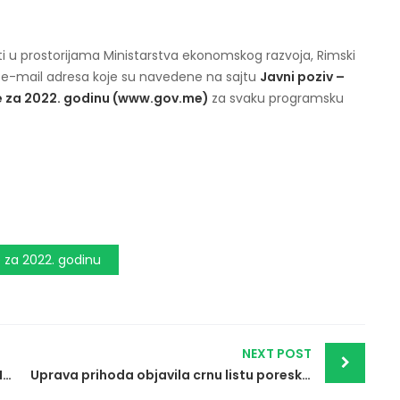
i u prostorijama Ministarstva ekonomskog razvoja, Rimski
m e-mail adresa koje su navedene na sajtu
Javni poziv –
e za 2022. godinu (www.gov.me)
za svaku programsku
 za 2022. godinu
NEXT POST
PROSJEČNA BRUTO ZARADA U 2021. GODINI IZNOSILA 793,00 EVRA
Uprava prihoda objavila crnu listu poreskih obveznika