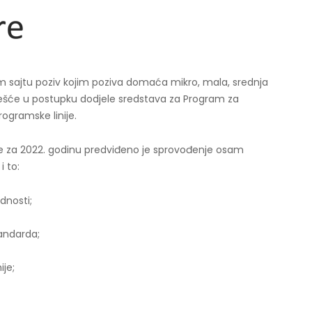
m sajtu poziv kojim poziva domaća mikro, mala, srednja
ešće u postupku dodjele sredstava za Program za
ogramske linije.
 za 2022. godinu predviđeno je sprovođenje osam
i to:
dnosti;
andarda;
ije;