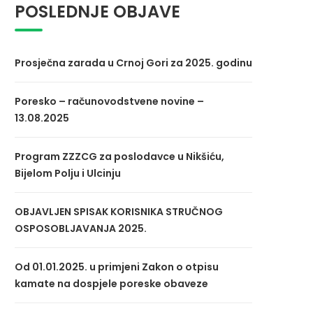
POSLEDNJE OBJAVE
Prosječna zarada u Crnoj Gori za 2025. godinu
Poresko – računovodstvene novine –
13.08.2025
Program ZZZCG za poslodavce u Nikšiću,
Bijelom Polju i Ulcinju
OBJAVLJEN SPISAK KORISNIKA STRUČNOG
OSPOSOBLJAVANJA 2025.
Od 01.01.2025. u primjeni Zakon o otpisu
kamate na dospjele poreske obaveze