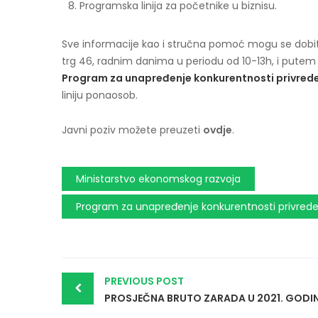
Programska linija za početnike u biznisu.
Sve informacije kao i stručna pomoć mogu se dobit
trg 46, radnim danima u periodu od 10-13h, i pute
Program za unapređenje konkurentnosti privred
liniju ponaosob.
Javni poziv možete preuzeti
ovdje
.
Ministarstvo ekonomskog razvoja
Program za unapređenje konkurentnosti privrede
Post
PREVIOUS POST
navigation