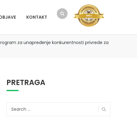
OBJAVE
KONTAKT
 Program za unapređenje konkurentnosti privrede za
PRETRAGA
Search
for: