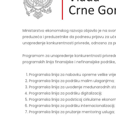
Ministarstvo ekonomskog razvoja objavilo je na svo
preduzeća i preduzetnike da podnesu prijavu za uč
unapređenje konkurentnosti privrede, odnosno za pr
Programom za unapređenje konkurentnosti privrede
programskih linija finansijske i nefinansijske podrške, 
Programska linija za nabavku opreme velike vrije
Programska linija za podršku malim ulaganjima;
Programska linija za uvođenje međunarodnih st
Programska linija za podršku digitalizaciji;
Programska linija za podsticaj cirkularne ekonom
Programska linija za podršku internacionalizaciji;
Programska linija za pružanje mentoring usluga;