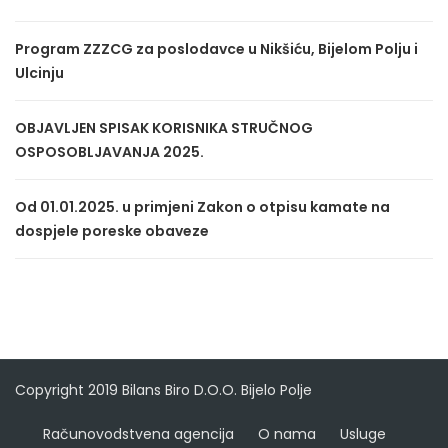
Program ZZZCG za poslodavce u Nikšiću, Bijelom Polju i
Ulcinju
OBJAVLJEN SPISAK KORISNIKA STRUČNOG
OSPOSOBLJAVANJA 2025.
Od 01.01.2025. u primjeni Zakon o otpisu kamate na
dospjele poreske obaveze
Copyright 2019 Bilans Biro D.O.O. Bijelo Polje
Računovodstvena agencija
O nama
Usluge