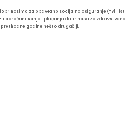
prinosima za obavezno socijalno osiguranje (“Sl. list
veza obračunavanja i plaćanja doprinosa za zdravstveno
 prethodne godine nešto drugačiji.