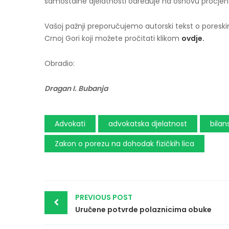
samostalne djelatnosti određuje na osnovu procjene
Vašoj pažnji preporučujemo autorski tekst o pores
Crnoj Gori koji možete pročitati klikom
ovdje.
Obradio:
Dragan I. Bubanja
Advokati
advokatska djelatnost
bilan
Zakon o porezu na dohodak fizičkih lica
Post
PREVIOUS POST
navigation
Uručene potvrde polaznicima obuke