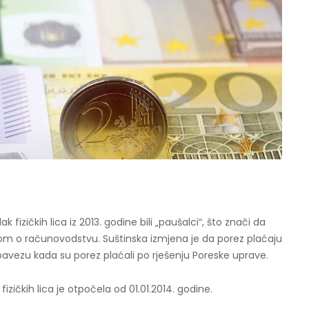
izičkih lica iz 2013. godine bili „paušalci“, što znači da
onom o računovodstvu. Suštinska izmjena je da porez plaćaju
ezu kada su porez plaćali po rješenju Poreske uprave.
ičkih lica je otpočela od 01.01.2014. godine.