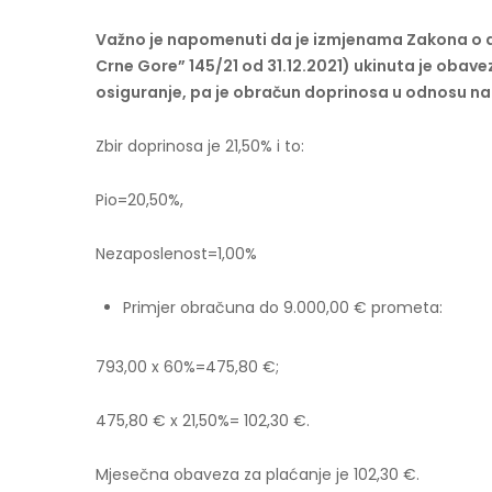
Važno je napomenuti da je izmjenama Zakona o do
Crne Gore” 145/21 od 31.12.2021) ukinuta je oba
osiguranje, pa je obračun doprinosa u odnosu na
Zbir doprinosa je 21,50% i to:
Pio=20,50%,
Nezaposlenost=1,00%
Primjer obračuna do 9.000,00 € prometa:
793,00 x 60%=475,80 €;
475,80 € x 21,50%= 102,30 €.
Mjesečna obaveza za plaćanje je 102,30 €.