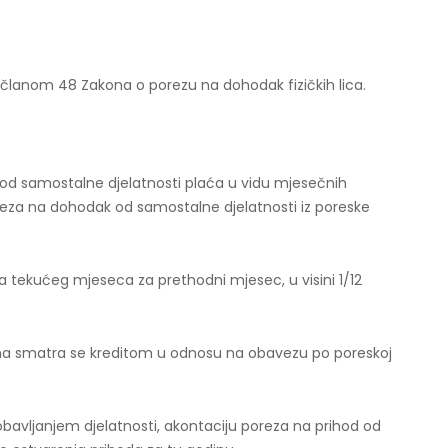
 članom 48 Zakona o porezu na dohodak fizičkih lica.
d od samostalne djelatnosti plaća u vidu mjesečnih
oreza na dohodak od samostalne djelatnosti iz poreske
ja tekućeg mjeseca za prethodni mjesec, u visini 1/​12
ana smatra se kreditom u odnosu na obavezu po poreskoj
obavljanjem djelatnosti, akontaciju poreza na prihod od