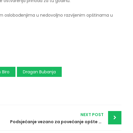
 ostvarenja prihoda za tu godinu.
kim oslobođenjima u nedovoljno razvijenim opštinama u
s Biro
Dragan Bubanja
NEXT POST
Podsjećanje vezano za povećanje opšte stope PDV-a