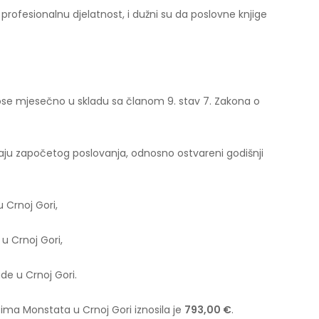
u profesionalnu djelatnost, i dužni su da poslovne knjige
nose mjesečno u skladu sa članom 9. stav 7. Zakona o
čaju započetog poslovanja, odnosno ostvareni godišnji
 Crnoj Gori,
u Crnoj Gori,
de u Crnoj Gori.
ma Monstata u Crnoj Gori iznosila je
793,00 €
.