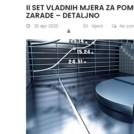
II SET VLADNIH MJERA ZA PO
ZARADE – DETALJNO
25
Apr 2020
Vijesti
No co