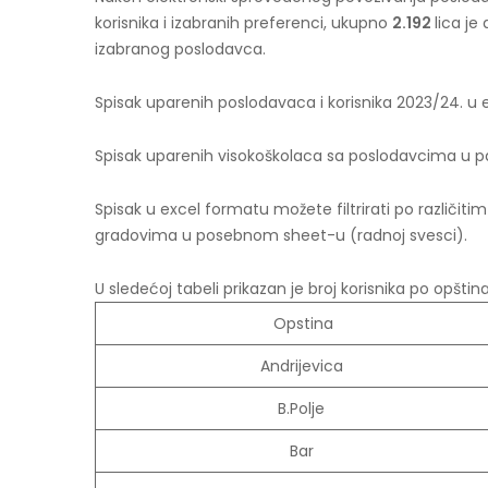
korisnika i izabranih preferenci, ukupno
2.192
lica j
izabranog poslodavca.
Spisak uparenih poslodavaca i korisnika 2023/24. 
Spisak uparenih visokoškolaca sa poslodavcima u 
Spisak u excel formatu možete filtrirati po različiti
gradovima u posebnom sheet-u (radnoj svesci).
U sledećoj tabeli prikazan je broj korisnika po opšti
Opstina
Andrijevica
B.Polje
Bar