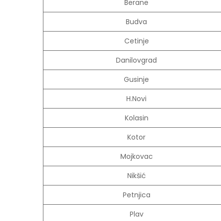
Berane
Budva
Cetinje
Danilovgrad
Gusinje
H.Novi
Kolasin
Kotor
Mojkovac
Nikšić
Petnjica
Plav