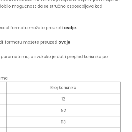
e dobilo mogućnost da se stručno osposobljava kod
u excel formatu možete preuzeti
ovdje
.
pdf formatu možete preuzeti
ovdje.
m parametrima, a svakako je dat i pregled korisnika po
nama:
Broj korisnika
12
92
113