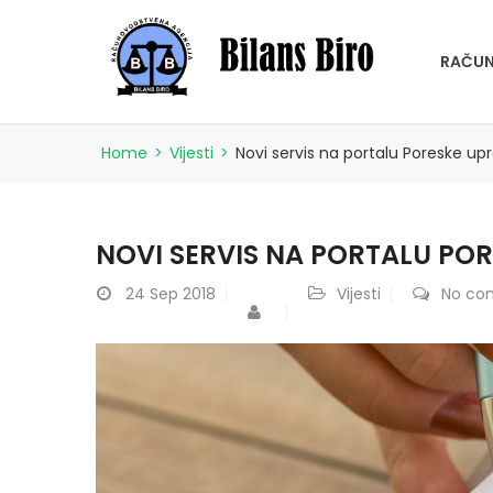
RAČUN
Home
>
Vijesti
>
Novi servis na portalu Poreske up
NOVI SERVIS NA PORTALU PO
24
Sep 2018
Vijesti
No co