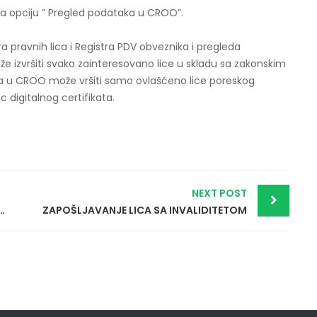
na opciju ” Pregled podataka u CROO”.
 pravnih lica i Registra PDV obveznika i pregleda
ože izvršiti svako zainteresovano lice u skladu sa zakonskim
ka u CROO može vršiti samo ovlašćeno lice poreskog
 digitalnog certifikata.
NEXT POST
zano za povećanje opšte stope PDV-a
ZAPOŠLJAVANJE LICA SA INVALIDITETOM