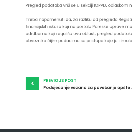
Pregled podataka vrši se u sekciji IOPPD, odlaskom 
Treba napomenuti da, za razliku od pregleda Registra
finansijskih iskaza koji na portalu Poreske uprave m
odrdbama koji regulišu ovu oblast, pregled podata
obveznika čijim podacima se pristupa koje je i imalac
Post
PREVIOUS POST
navigation
Podsjećanje ve